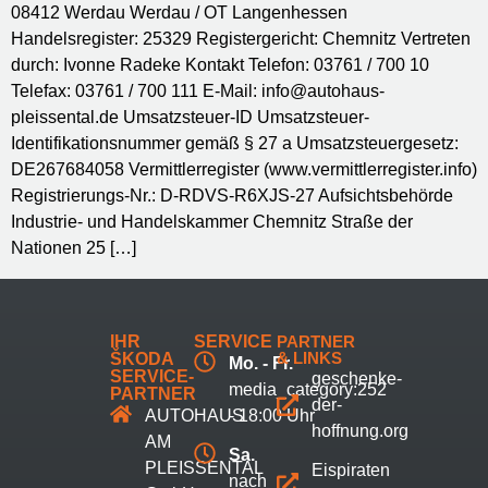
08412 Werdau Werdau / OT Langenhessen
Handelsregister: 25329 Registergericht: Chemnitz Vertreten
durch: Ivonne Radeke Kontakt Telefon: 03761 / 700 10
Telefax: 03761 / 700 111 E-Mail: info@autohaus-
pleissental.de Umsatzsteuer-ID Umsatzsteuer-
Identifikationsnummer gemäß § 27 a Umsatzsteuergesetz:
DE267684058 Vermittlerregister (www.vermittlerregister.info)
Registrierungs-Nr.: D-RDVS-R6XJS-27 Aufsichtsbehörde
Industrie- und Handelskammer Chemnitz Straße der
Nationen 25 […]
IHR
SERVICE
PARTNER
& LINKS
ŠKODA
Mo. - Fr.
SERVICE-
geschenke-
media_category:252
PARTNER
der-
AUTOHAUS
- 18:00 Uhr
hoffnung.org
AM
Sa.
PLEISSENTAL
Eispiraten
nach