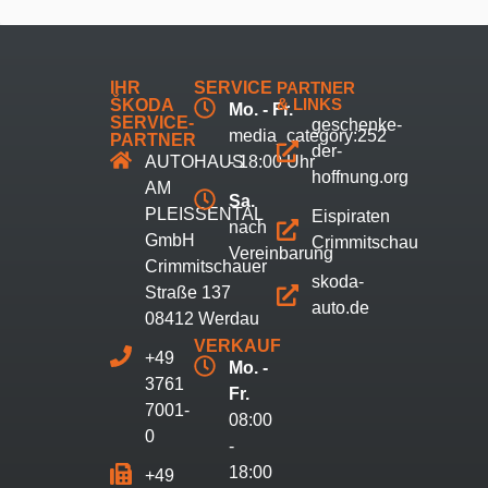
IHR
SERVICE
PARTNER
& LINKS
ŠKODA
Mo. - Fr.
SERVICE-
geschenke-
media_category:252
PARTNER
der-
AUTOHAUS
- 18:00 Uhr
hoffnung.org
AM
Sa.
PLEISSENTAL
Eispiraten
nach
GmbH
Crimmitschau
Vereinbarung
Crimmitschauer
skoda-
Straße 137
auto.de
08412 Werdau
VERKAUF
+49
Mo. -
3761
Fr.
7001-
08:00
0
-
18:00
+49