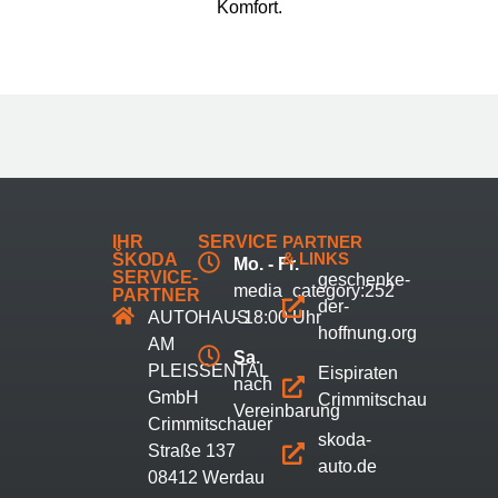
Komfort.
IHR
SERVICE
PARTNER
& LINKS
ŠKODA
Mo. - Fr.
SERVICE-
geschenke-
media_category:252
PARTNER
der-
AUTOHAUS
- 18:00 Uhr
hoffnung.org
AM
Sa.
PLEISSENTAL
Eispiraten
nach
GmbH
Crimmitschau
Vereinbarung
Crimmitschauer
skoda-
Straße 137
auto.de
08412 Werdau